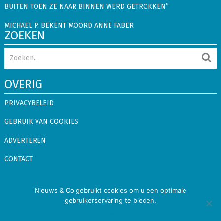
BUITEN TOEN ZE NAAR BINNEN WERD GETROKKEN”
MICHAEL P. BEKENT MOORD ANNE FABER
ZOEKEN
OVERIG
PRIVACYBELEID
GEBRUIK VAN COOKIES
ADVERTEREN
CONTACT
Nieuws & Co
Copyright © 2026.
Alle rechten voorbehouden
Nieuws & Co gebruikt cookies om u een optimale
gebruikerservaring te bieden.
Binnenland
Buitenland
Showbizz
Snacks
Ja, ik accepteer cookies
Cookie Verklaring
Privacybeleid
Gebruik van Cookies
Adverteren
Contact