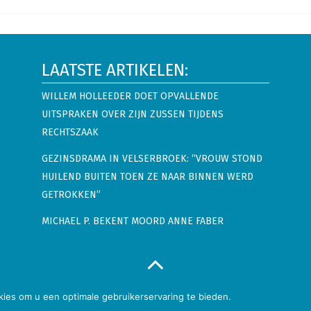
LAATSTE ARTIKELEN:
WILLEM HOLLEEDER DOET OPVALLENDE
UITSPRAKEN OVER ZIJN ZUSSEN TIJDENS
RECHTSZAAK
GEZINSDRAMA IN VELSERBROEK: “VROUW STOND
HUILEND BUITEN TOEN ZE NAAR BINNEN WERD
GETROKKEN”
MICHAEL P. BEKENT MOORD ANNE FABER
n
Binnenland
Buitenland
Showbizz
Snacks
Privacy
ies om u een optimale gebruikerservaring te bieden.
Ja, ik accepteer