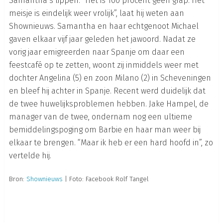
Samantha’s lippen. “Het is 100 procent geen grap. Het
meisje is eindelijk weer vrolijk”, laat hij weten aan
Shownieuws. Samantha en haar echtgenoot Michael
gaven elkaar vijf jaar geleden het jawoord. Nadat ze
vorig jaar emigreerden naar Spanje om daar een
feestcafé op te zetten, woont zij inmiddels weer met
dochter Angelina (5) en zoon Milano (2) in Scheveningen
en bleef hij achter in Spanje. Recent werd duidelijk dat
de twee huwelijksproblemen hebben. Jake Hampel, de
manager van de twee, ondernam nog een ultieme
bemiddelingspoging om Barbie en haar man weer bij
elkaar te brengen. “Maar ik heb er een hard hoofd in”, zo
vertelde hij.
Bron:
Shownieuws
| Foto: Facebook Rolf Tangel