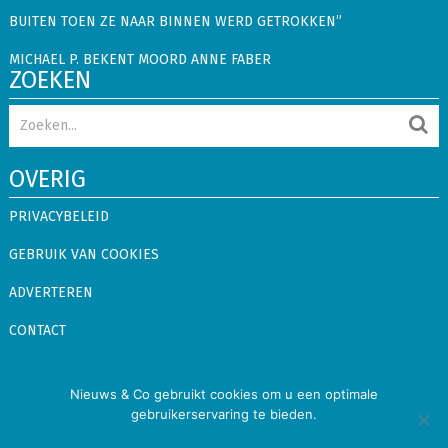
BUITEN TOEN ZE NAAR BINNEN WERD GETROKKEN”
MICHAEL P. BEKENT MOORD ANNE FABER
ZOEKEN
OVERIG
PRIVACYBELEID
GEBRUIK VAN COOKIES
ADVERTEREN
CONTACT
Nieuws & Co
Copyright © 2026.
Alle rechten voorbehouden
Nieuws & Co gebruikt cookies om u een optimale
gebruikerservaring te bieden.
Binnenland
Buitenland
Showbizz
Snacks
Ja, ik accepteer cookies
Cookie Verklaring
Privacybeleid
Gebruik van Cookies
Adverteren
Contact