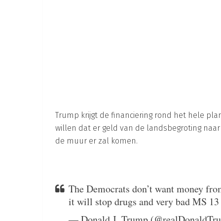
Trump krijgt de financiering rond het hele plan
willen dat er geld van de landsbegroting naar
de muur er zal komen.
The Democrats don’t want money from 
it will stop drugs and very bad MS 1
— Donald J. Trump (@realDonaldTr