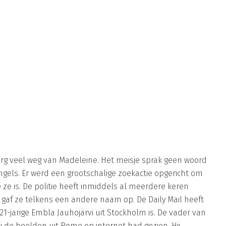
rg veel weg van Madeleine. Het meisje sprak geen woord
ngels. Er werd een grootschalige zoekactie opgericht om
 ze is. De politie heeft inmiddels al meerdere keren
gaf ze telkens een andere naam op. De Daily Mail heeft
1-jarige Embla Jauhojärvi uit Stockholm is. De vader van
 de beelden uit Rome op internet had gezien. Hij