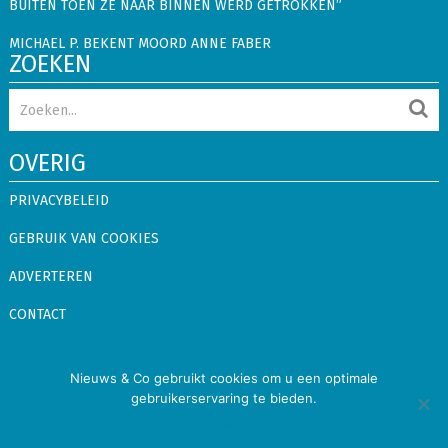
BUITEN TOEN ZE NAAR BINNEN WERD GETROKKEN”
MICHAEL P. BEKENT MOORD ANNE FABER
ZOEKEN
OVERIG
PRIVACYBELEID
GEBRUIK VAN COOKIES
ADVERTEREN
CONTACT
Nieuws & Co gebruikt cookies om u een optimale
Nieuws & Co
Copyright © 2026.
Alle rechten voorbehouden
gebruikerservaring te bieden.
Binnenland
Buitenland
Showbizz
Snacks
Ja, ik accepteer cookies
Cookie Verklaring
Privacybeleid
Gebruik van Cookies
Adverteren
Contact