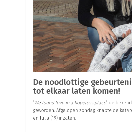
De noodlottige gebeurtenis
tot elkaar laten komen!
‘
We found love in a hopeless place
‘, de beken
geworden. Afgelopen zondag knapte de katapul
en Julia (19) inzaten.