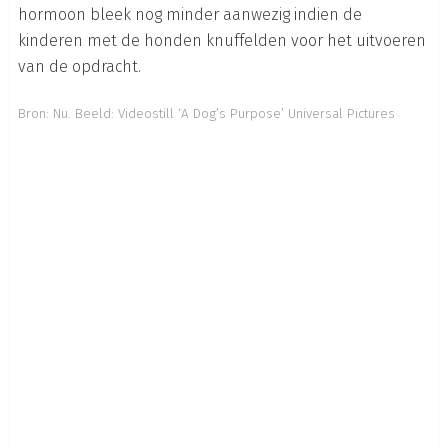
hormoon bleek nog minder aanwezig indien de
kinderen met de honden knuffelden voor het uitvoeren
van de opdracht.
Bron:
Nu
.
Beeld: Videostill ‘A Dog’s Purpose’ Universal Pictures