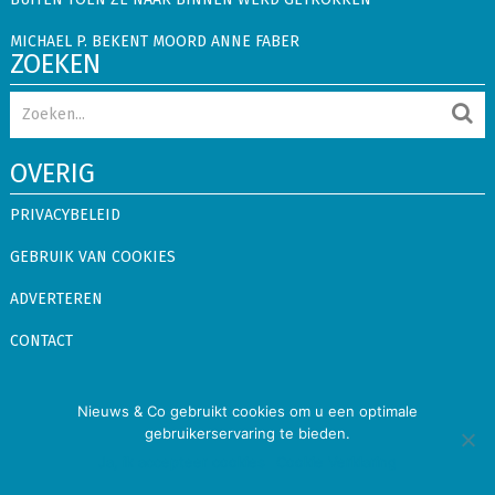
MICHAEL P. BEKENT MOORD ANNE FABER
ZOEKEN
OVERIG
PRIVACYBELEID
GEBRUIK VAN COOKIES
ADVERTEREN
CONTACT
Nieuws & Co
Copyright © 2026.
Alle rechten voorbehouden
Nieuws & Co gebruikt cookies om u een optimale
gebruikerservaring te bieden.
Binnenland
Buitenland
Showbizz
Snacks
Ja, ik accepteer cookies
Cookie Verklaring
Privacybeleid
Gebruik van Cookies
Adverteren
Contact