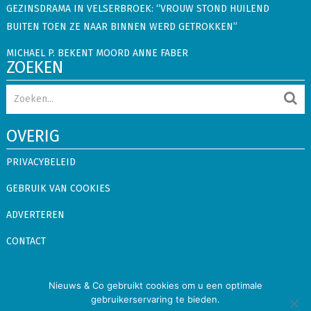
GEZINSDRAMA IN VELSERBROEK: “VROUW STOND HUILEND
BUITEN TOEN ZE NAAR BINNEN WERD GETROKKEN”
MICHAEL P. BEKENT MOORD ANNE FABER
ZOEKEN
OVERIG
PRIVACYBELEID
GEBRUIK VAN COOKIES
ADVERTEREN
CONTACT
Nieuws & Co
Copyright © 2026.
Alle rechten voorbehouden
Nieuws & Co gebruikt cookies om u een optimale
gebruikerservaring te bieden.
Binnenland
Buitenland
Showbizz
Snacks