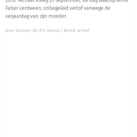
2010. Michael kreeg 29 september, de dag waarop Anne
Faber verdween, onbegeleid verlof vanwege de
verjaardag van zijn moeder.
Bron:
Elsevier
,
AD
,
RTL Nieuws
| Beeld: archief